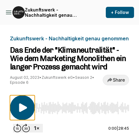
Zukunftswerk -
+ Follow
Nachhaltigkeit genau
genommen
Zukunftswerk - Nachhaltigkeit genau genommen
Das Ende der "Klimaneutralität" -
Wie dem Marketing Monolithen ein
langer Prozess gemacht wird
August 02, 2023
•
Zukunftswerk eG
•
Season 2
•
Share
Episode 6
Use Left/Right to seek, Home/End to jump to st
0:00
|
28:45